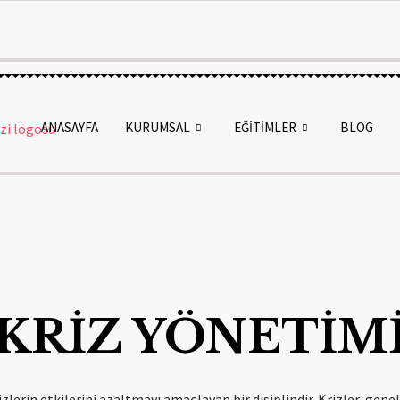
ANASAYFA
KURUMSAL
EĞİTİMLER
BLOG
KRİZ YÖNETİM
izlerin etkilerini azaltmayı amaçlayan bir disiplindir. Krizler, genel