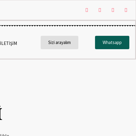
Sizi arayalım
Whatsapp
İLETİŞİM
İ
likle