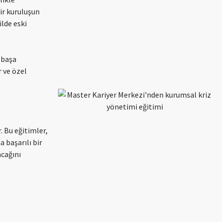
ir kuruluşun
ilde eski
l başa
r ve özel
. Bu eğitimler,
 başarılı bir
acağını