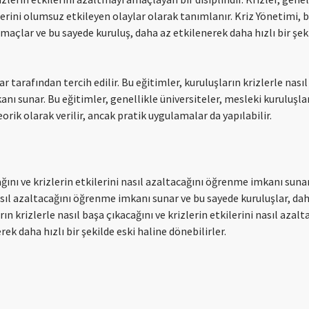
rini olumsuz etkileyen olaylar olarak tanımlanır. Kriz Yönetimi, b
 amaçlar ve bu sayede kuruluş, daha az etkilenerek daha hızlı bir şek
r tarafından tercih edilir. Bu eğitimler, kuruluşların krizlerle nası
anı sunar. Bu eğitimler, genellikle üniversiteler, mesleki kuruluşla
orik olarak verilir, ancak pratik uygulamalar da yapılabilir.
ağını ve krizlerin etkilerini nasıl azaltacağını öğrenme imkanı sunar
asıl azaltacağını öğrenme imkanı sunar ve bu sayede kuruluşlar, daha
rın krizlerle nasıl başa çıkacağını ve krizlerin etkilerini nasıl azalt
k daha hızlı bir şekilde eski haline dönebilirler.