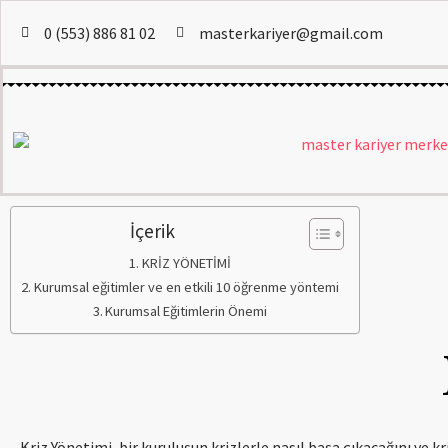
0 (553) 886 81 02
masterkariyer@gmail.com
İçerik
KRİZ YÖNETİMİ
Kurumsal eğitimler ve en etkili 10 öğrenme yöntemi
Kurumsal Eğitimlerin Önemi
Kriz Yönetimi, bir kuruluşun krizlerle nasıl başa çıkacağını ve kr