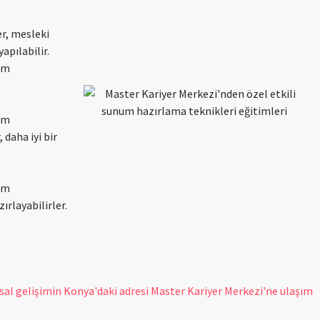
er, mesleki
apılabilir.
num
num
daha iyi bir
num
ırlayabilirler.