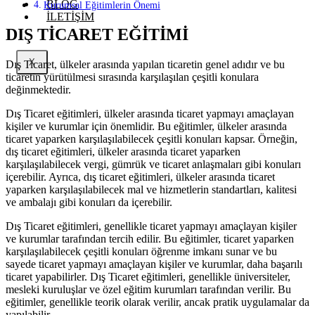
BLOG
Kurumsal Eğitimlerin Önemi
İLETİŞİM
DIŞ TİCARET EĞİTİMİ
X
Dış Ticaret, ülkeler arasında yapılan ticaretin genel adıdır ve bu
ticaretin yürütülmesi sırasında karşılaşılan çeşitli konulara
değinmektedir.
Dış Ticaret eğitimleri, ülkeler arasında ticaret yapmayı amaçlayan
kişiler ve kurumlar için önemlidir. Bu eğitimler, ülkeler arasında
ticaret yaparken karşılaşılabilecek çeşitli konuları kapsar. Örneğin,
dış ticaret eğitimleri, ülkeler arasında ticaret yaparken
karşılaşılabilecek vergi, gümrük ve ticaret anlaşmaları gibi konuları
içerebilir. Ayrıca, dış ticaret eğitimleri, ülkeler arasında ticaret
yaparken karşılaşılabilecek mal ve hizmetlerin standartları, kalitesi
ve ambalajı gibi konuları da içerebilir.
Dış Ticaret eğitimleri, genellikle ticaret yapmayı amaçlayan kişiler
ve kurumlar tarafından tercih edilir. Bu eğitimler, ticaret yaparken
karşılaşılabilecek çeşitli konuları öğrenme imkanı sunar ve bu
sayede ticaret yapmayı amaçlayan kişiler ve kurumlar, daha başarılı
ticaret yapabilirler. Dış Ticaret eğitimleri, genellikle üniversiteler,
mesleki kuruluşlar ve özel eğitim kurumları tarafından verilir. Bu
eğitimler, genellikle teorik olarak verilir, ancak pratik uygulamalar da
yapılabilir.