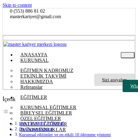
Skip to content
0 (553) 886 81 02
masterkariyer@gmail.com
ANASAYFA
KURUMSAL
EĞİTMEN KADROMUZ
ETKİNLİK TAKVİMİ
Sizi arayalım
HAKKIMIZDA
Wha
Referanslar
EĞİTİMLER
İçerik
KURUMSAL EĞİTİMLER
BİREYSEL EĞİTİMLER
ÖZEL EĞİTİMLER
DIŞ TİCARET EĞİTİMİ
ONLINE EĞİTİMLER
Dış Ticaret Eğitimi
DANIŞMANLIKLAR
Kurumsal eğitimler ve en etkili 10 öğrenme yöntemi